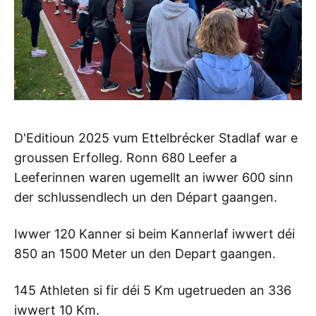
D'Editioun 2025 vum Ettelbrécker Stadlaf war e
groussen Erfolleg. Ronn 680 Leefer a
Leeferinnen waren ugemellt an iwwer 600 sinn
der schlussendlech un den Départ gaangen.
Iwwer 120 Kanner si beim Kannerlaf iwwert déi
850 an 1500 Meter un den Depart gaangen.
145 Athleten si fir déi 5 Km ugetrueden an 336
iwwert 10 Km.