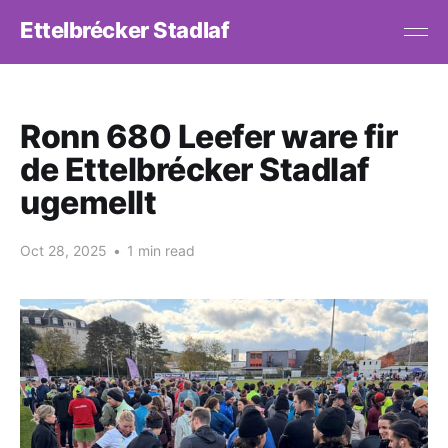
Ettelbrécker Stadlaf
Ronn 680 Leefer ware fir
de Ettelbrécker Stadlaf
ugemellt
Oct 28, 2025
•
1 min read