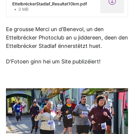
EttelbréckerStadlaf_Resultat10km.pdf
3 MB
Ee grousse Merci un d'Benevol, un den
Ettelbrécker Photoclub an u jiddereen, deen den
Ettelbrécker Stadlaf ënnerstëtzt huet.
D'Fotoen ginn hei um Site publizéiert!