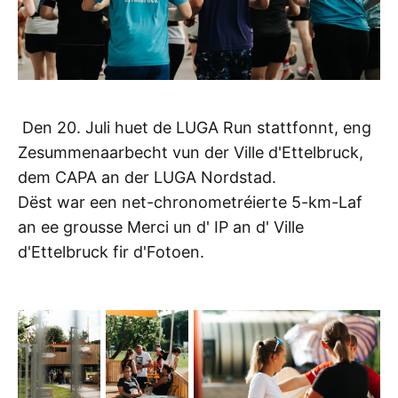
Den 20. Juli huet de LUGA Run stattfonnt, eng
Zesummenaarbecht vun der Ville d'Ettelbruck,
dem CAPA an der LUGA Nordstad.
Dëst war een net-chronometréierte 5-km-Laf
an ee grousse Merci un d' IP an d' Ville
d'Ettelbruck fir d'Fotoen.