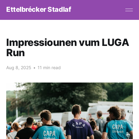
Ettelbrécker Stadlaf
Impressiounen vum LUGA
Run
Aug 8, 2025
•
11 min read